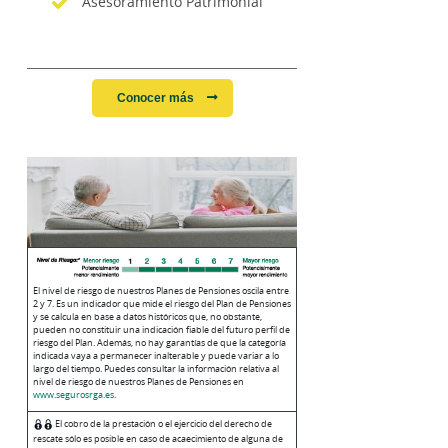
Asesoramiento Patrimonial
Conocer más
El nivel de riesgo de nuestros Planes de Pensiones oscila entre
2 y 7. Es un indicador que mide el riesgo del Plan de Pensiones
y se calcula en base a datos históricos que, no obstante,
pueden no constituir una indicación fiable del futuro perfil de
riesgo del Plan. Además, no hay garantías de que la categoría
indicada vaya a permanecer inalterable y puede variar a lo
largo del tiempo. Puedes consultar la información relativa al
nivel de riesgo de nuestros Planes de Pensiones en
www.segurosrga.es
.
El cobro de la prestación o el ejercicio del derecho de
rescate sólo es posible en caso de acaecimiento de alguna de