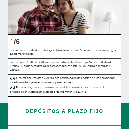
1
/6
Este número es indicativo del riesgo del producto, siendo 1/6 indicativo de menor riesgo y
6/6 de mayor riesgo.
La Entidad está adherida al Fondo de Garantía de Depósitos Español de Entidades de
Crédito. El Fondo garantiza los depósitos en dinero hasta 100.000 euros, por titular y
entidad.
El reembolso, rescate o la devolución anticipada de una parte o de todo el principal
invertido están sujetos a comisiones o penalizaciones.
El reembolso, rescate o la devolución anticipada de una parte o de todo el
principal están sujetos a un plazo de preaviso mínimo relevante.
DEPÓSITOS A PLAZO FIJO