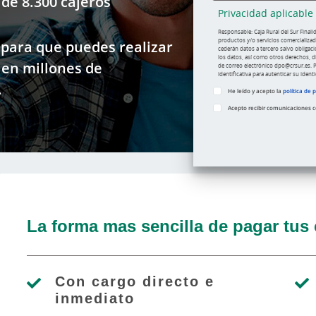
 de 8.300 cajeros
Privacidad aplicable
Responsable: Caja Rural del Sur Finali
productos y/o servicios comercializado
 para que puedes realizar
cederán datos a tercero salvo obligació
los datos, así como otros derechos, dir
 en millones de
de correo electrónico dpo@crsur.es. P
identificativa para autenticar su ident
.
He leído y acepto la
política de 
Acepto recibir comunicaciones co
La forma mas sencilla de pagar tus
Con cargo directo e
inmediato