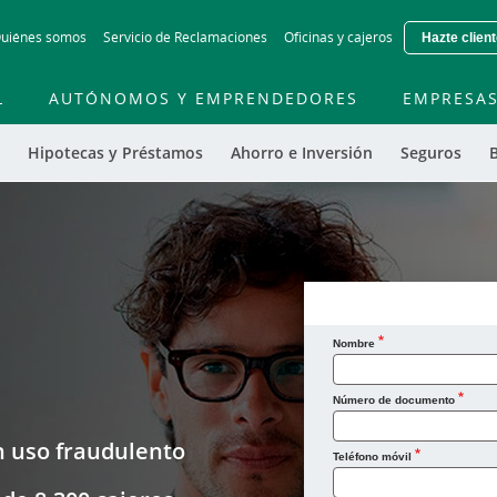
Skip to main contentt
uiénes somos
Servicio de Reclamaciones
Oficinas y cajeros
Hazte clien
L
AUTÓNOMOS Y EMPRENDEDORES
EMPRESA
Hipotecas y Préstamos
Ahorro e Inversión
Seguros
B
Nombre
Número de documento
n uso fraudulento
Teléfono móvil