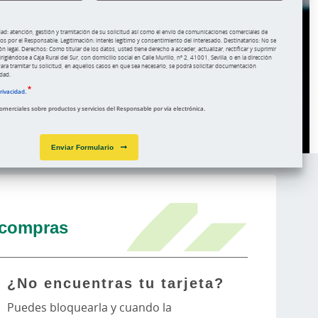
dad: atención, gestión y tramitación de su solicitud así como el envío de comunicaciones comerciales de
s por el Responsable. Legitimación: interés legítimo y consentimiento del interesado. Destinatarios: No se
n legal. Derechos: Como titular de los datos, usted tiene derecho a acceder, actualizar, rectificar y suprimir
igiéndose a Caja Rural del Sur, con domicilio social en Calle Murillo, nº 2, 41001, Sevilla, o en la dirección
ara tramitar tu solicitud, en aquellos casos en que sea necesario, se podrá solicitar documentación
idad.
privacidad.
merciales sobre productos y servicios del Responsable por vía electrónica.
Enviar Formulario
 compras
¿No encuentras tu tarjeta?
Puedes bloquearla y cuando la