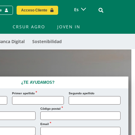
Vinculo - Buscar
Es
te
Acceso Cliente
S
CRSUR AGRO
JOVEN IN
anca Digital
Sostenibilidad
¿TE AYUDAMOS?
Primer apellido
Segundo apellido
Código postal
Email