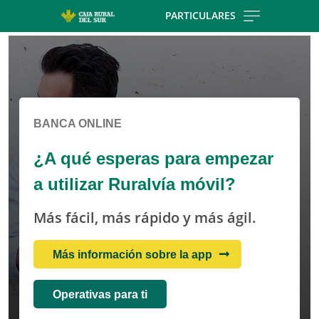
Skip to main contentt
PARTICULARES
Cargando contenido, por favor espere...
Cargando contenido, por favor espere...
BANCA ONLINE
¿A qué esperas para empezar
a utilizar Ruralvía móvil?
Más fácil, más rápido y más ágil.
Más información sobre la app
Operativas para ti