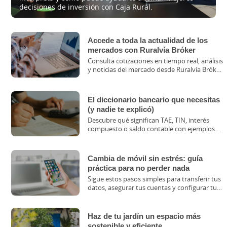
decisiones de inversión con Caja Rural.
Accede a toda la actualidad de los
mercados con Ruralvía Bróker
Consulta cotizaciones en tiempo real, análisis
y noticias del mercado desde Ruralvía Bróker.
Da tus primeros pasos para invertir con
seguridad.
El diccionario bancario que necesitas
(y nadie te explicó)
Descubre qué significan TAE, TIN, interés
compuesto o saldo contable con ejemplos
fáciles. Entender tus productos bancarios
nunca fue tan sencillo.
Cambia de móvil sin estrés: guía
práctica para no perder nada
Sigue estos pasos simples para transferir tus
datos, asegurar tus cuentas y configurar tu
nuevo móvil con total tranquilidad.
Haz de tu jardín un espacio más
sostenible y eficiente