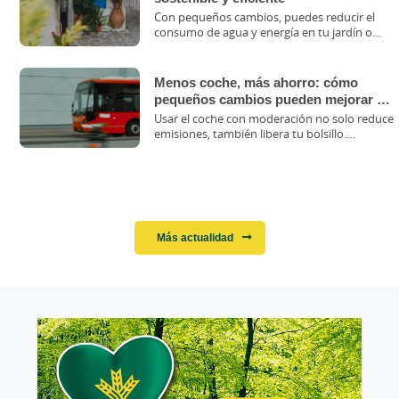
Con pequeños cambios, puedes reducir el
consumo de agua y energía en tu jardín o
terraza, ahorrar dinero y cuidar del medio
ambiente.
Menos coche, más ahorro: cómo
pequeños cambios pueden mejorar tu
economía
Usar el coche con moderación no solo reduce
emisiones, también libera tu bolsillo.
Descubre cuánto puedes ahorrar si lo dejas
en casa más a menudo.
Más actualidad